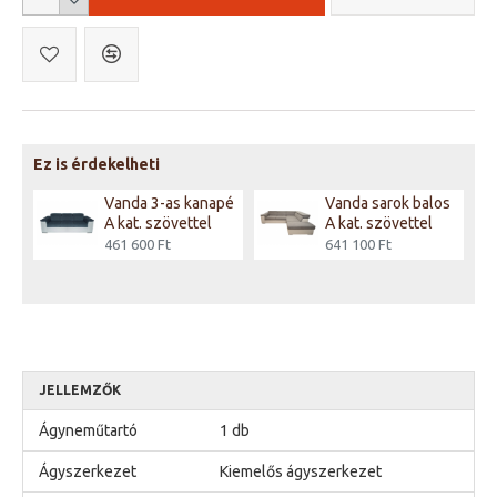
Ez is érdekelheti
os
Vanda 3-as kanapé
Vanda sarok balos
A kat. szövettel
A kat. szövettel
461 600 Ft
641 100 Ft
JELLEMZŐK
Ágyneműtartó
1 db
Ágyszerkezet
Kiemelős ágyszerkezet