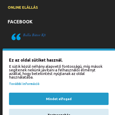
ONLINE ELÁLLÁS
FACEBOOK
Balla Bútor Kft
HÍRLEVÉL
Ez az oldal sütiket használ.
Iratkozzon fel hírlevelünkre, hogy értesülhessen aktuális
E sütik közül néhány alapvető fontosságú, míg mások
akcióinkról és újdonságainkról!
segítenek nekünk javítani a felhasználói élményt
azáltal, hogy betekintést nyújtanak az oldal
használatába.
KÜLDÉS
További információ
Kérjük, írja be a kódot
az alábbi mezőbe!
Mindet elfogad