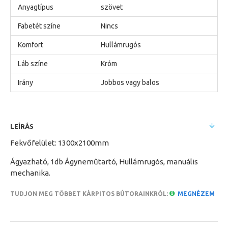
Anyagtípus
szövet
Fabetét színe
Nincs
Komfort
Hullámrugós
Láb színe
Króm
Irány
Jobbos vagy balos
LEÍRÁS
Fekvőfelület: 1300x2100mm
Ágyazható, 1db Ágyneműtartó, Hullámrugós, manuális
mechanika.
TUDJON MEG TÖBBET KÁRPITOS BÚTORAINKRÓL:
MEGNÉZEM