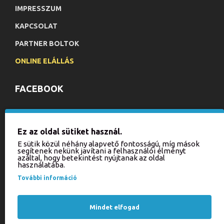
IMPRESSZUM
KAPCSOLAT
PARTNER BOLTOK
ONLINE ELÁLLÁS
FACEBOOK
HÍRLEVÉL
Ez az oldal sütiket használ.
Iratkozzon fel hírlevelünkre, hogy értesülhessen aktuális
E sütik közül néhány alapvető fontosságú, míg mások
akcióinkról és újdonságainkról!
segítenek nekünk javítani a felhasználói élményt
azáltal, hogy betekintést nyújtanak az oldal
használatába.
KÜLDÉS
További információ
Kérjük, írja be a kódot
az alábbi mezőbe!
Mindet elfogad