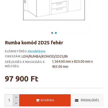
Rumba komód 2D2S fehér
Rendelésre
ELÉRHETŐSÉG:
LEM/RUMBA/KOMOD/2D2S/BI
CIKKSZÁM:
1,564.00 mm x 820.00 mm x
SZÉLESSÉG X MAGASSÁG X
MÉLYSÉG:
403.00 mm
97 900 Ft
KOSÁRBA
ÉRDEKLŐDÉS