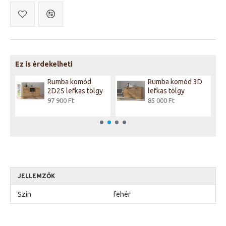
Ez is érdekelheti
D
Rumba komód
Rumba komód 3D
2D2S lefkas tölgy
lefkas tölgy
97 900 Ft
85 000 Ft
JELLEMZŐK
Szín
fehér