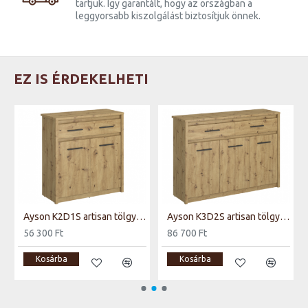
tartjuk. Így garantált, hogy az országban a
leggyorsabb kiszolgálást biztosítjuk önnek.
EZ IS ÉRDEKELHETI
Ayson K2D1S artisan tölgy komód
Ayson K3D2S artisan tölgy komód
56 300 Ft
86 700 Ft
Kosárba
Kosárba