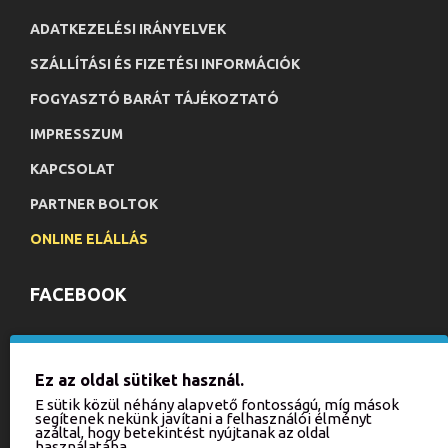
ADATKEZELÉSI IRÁNYELVEK
SZÁLLÍTÁSI ÉS FIZETÉSI INFORMÁCIÓK
FOGYASZTÓ BARÁT TÁJÉKOZTATÓ
IMPRESSZUM
KAPCSOLAT
PARTNER BOLTOK
ONLINE ELÁLLÁS
FACEBOOK
HÍRLEVÉL
Ez az oldal sütiket használ.
Iratkozzon fel hírlevelünkre, hogy értesülhessen aktuális
E sütik közül néhány alapvető fontosságú, míg mások
akcióinkról és újdonságainkról!
segítenek nekünk javítani a felhasználói élményt
azáltal, hogy betekintést nyújtanak az oldal
használatába.