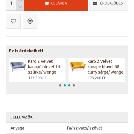
KOSÁRBA
ÉRDEKLŐDÉS
Ez is érdekelheti
el
Karo 2 Velvet
Karo 2 Velvet
kanapé bluvel 14
kanapé bluvel 68
szürke/ wenge
curry sárga/ wenge
173 200 Ft
173 200 Ft
JELLEMZŐK
Anyaga
Fa/ szivacs/ szövet