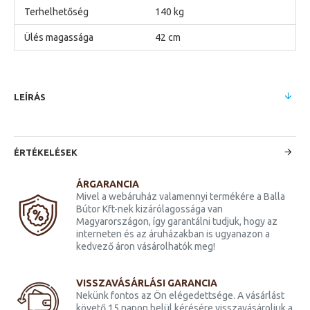
Terhelhetőség
140 kg
Ülés magassága
42 cm
LEÍRÁS
ÉRTÉKELÉSEK
ÁRGARANCIA
Mivel a webáruház valamennyi termékére a Balla
Bútor Kft-nek kizárólagossága van
Magyarországon, így garantálni tudjuk, hogy az
interneten és az áruházakban is ugyanazon a
kedvező áron vásárolhatók meg!
VISSZAVÁSÁRLÁSI GARANCIA
Nekünk fontos az Ön elégedettsége. A vásárlást
követő 15 napon belül kérésére visszavásároljuk a