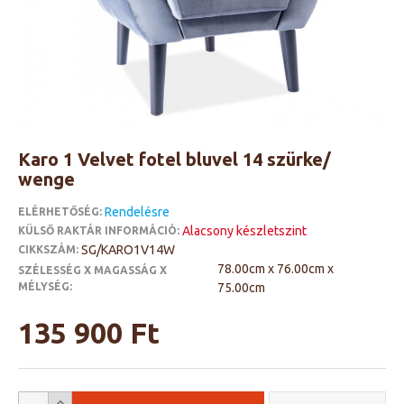
Karo 1 Velvet fotel bluvel 14 szürke/
wenge
Rendelésre
ELÉRHETŐSÉG:
Alacsony készletszint
KÜLSŐ RAKTÁR INFORMÁCIÓ:
SG/KARO1V14W
CIKKSZÁM:
78.00cm x 76.00cm x
SZÉLESSÉG X MAGASSÁG X
MÉLYSÉG:
75.00cm
135 900 Ft