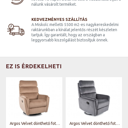
nálunk vásárolt terméket.
KEDVEZMÉNYES SZÁLLÍTÁS
A Miskolc melletti 5500 m2-es nagykereskedelmi
raktárunkban a kínálat jelentős részét készleten
tartjuk. Így garantált, hogy az országban a
leggyorsabb kiszolgálást biztosítjuk önnek.
EZ IS ÉRDEKELHETI
Argos Velvet dönthető fotel bézs (Bluvel 28)
Argos Velvet dönthető fotel szürke (Bluvel 14)