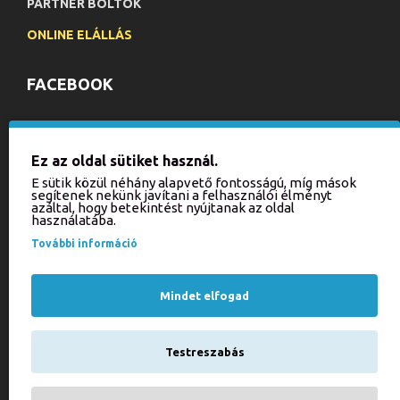
PARTNER BOLTOK
ONLINE ELÁLLÁS
FACEBOOK
HÍRLEVÉL
Ez az oldal sütiket használ.
Iratkozzon fel hírlevelünkre, hogy értesülhessen aktuális
E sütik közül néhány alapvető fontosságú, míg mások
akcióinkról és újdonságainkról!
segítenek nekünk javítani a felhasználói élményt
azáltal, hogy betekintést nyújtanak az oldal
használatába.
KÜLDÉS
További információ
Kérjük, írja be a kódot
az alábbi mezőbe!
Mindet elfogad
Testreszabás
Elfogadom a(z)
Adatkezelési tájékoztató
szabályzatot!