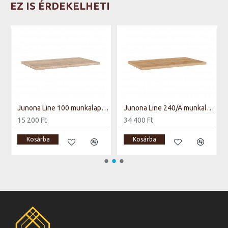
EZ IS ÉRDEKELHETI
fémes pala
Junona Line 100 munkalap sonoma
Junona Line 240/A munkalap arany craft tölgy
15 200 Ft
34 400 Ft
Kosárba
Kosárba