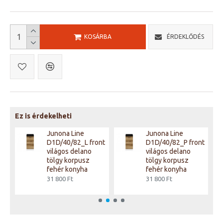
KOSÁRBA
ÉRDEKLŐDÉS
Ez is érdekelheti
Junona Line
Junona Line
D1D/40/82_L front
D1D/40/82_P front
világos delano
világos delano
tölgy korpusz
tölgy korpusz
fehér konyha
fehér konyha
31 800 Ft
31 800 Ft