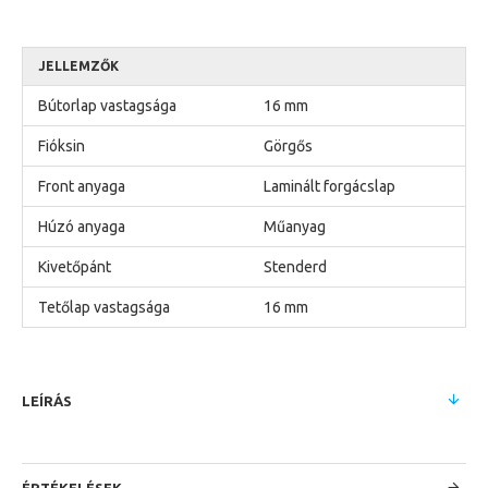
JELLEMZŐK
Bútorlap vastagsága
16 mm
Fióksin
Görgős
Front anyaga
Laminált forgácslap
Húzó anyaga
Műanyag
Kivetőpánt
Stenderd
Tetőlap vastagsága
16 mm
LEÍRÁS
ÉRTÉKELÉSEK