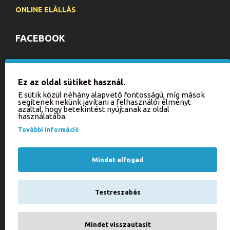
ONLINE ELÁLLÁS
FACEBOOK
HÍRLEVÉL
Ez az oldal sütiket használ.
Iratkozzon fel hírlevelünkre, hogy értesülhessen aktuális
E sütik közül néhány alapvető fontosságú, míg mások
akcióinkról és újdonságainkról!
segítenek nekünk javítani a felhasználói élményt
azáltal, hogy betekintést nyújtanak az oldal
használatába.
KÜLDÉS
További információ
Kérjük, írja be a kódot
az alábbi mezőbe!
Mindet elfogad
Testreszabás
Elfogadom a(z)
Adatkezelési tájékoztató
szabályzatot!
Mindet visszautasít