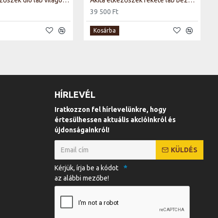
Akita D étkezőszék dió láb világos bézs Tap. 255
Akita étkezőszék fekete láb bézs Tap. 231
39 500 Ft
Kosárba
HÍRLEVÉL
Iratkozzon fel hírlevelünkre, hogy
értesülhessen aktuális akcióinkról és
újdonságainkról!
KÜLDÉS
Kérjük, írja be a kódot
az alábbi mezőbe!