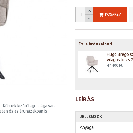
KOSÁRBA
Ez is érdekelheti
Hugo Brego étkező szék
Hugo Brego sz
fekete láb/ szürke 07
világos bézs 2
47 400 Ft
47 400 Ft
LEÍRÁS
r Kft-nek kizárólagossága van
neten és az áruházakban is
JELLEMZŐK
Anyaga