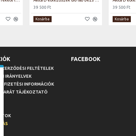
Agat Velvet étkező szék fekete láb/ szürke Bluvel 14
Akita D étkezőszék dió láb bézs Tap. 253
39 500 Ft
39 500 Ft
Kosárba
Kosárba
IÓK
FACEBOOK
SZERZŐDÉSI FELTÉTELEK
SI IRÁNYELVEK
ÉS FIZETÉSI INFORMÁCIÓK
 BARÁT TÁJÉKOZTATÓ
M
LTOK
LLÁS