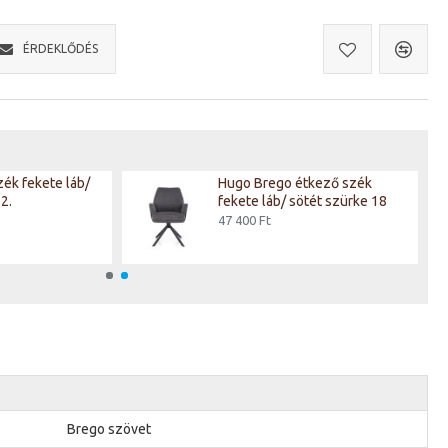
ÉRDEKLŐDÉS
ék fekete láb/
Hugo Brego étkező szék
2.
fekete láb/ sötét szürke 18
47 400 Ft
Brego szövet