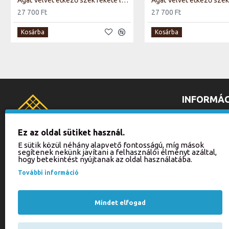
Agat Velvet étkező szék fekete láb/ sötét bézs Bluvel 40
27 700 Ft
27 700 Ft
Kosárba
Kosárba
INFORMÁC
ÁLTALÁNOS 
ADATKEZELÉ
Ez az oldal sütiket használ.
SZÁLLÍTÁSI 
E sütik közül néhány alapvető fontosságú, míg mások
segítenek nekünk javítani a felhasználói élményt azáltal,
FOGYASZTÓ
BALLA BÚTOR KFT.
hogy betekintést nyújtanak az oldal használatába.
IMPRESSZU
3526 Miskolc, Zsolcai kapu 16.
További információ
webaruhaz(@)ballabutor.hu
KAPCSOLAT
+36 70 940-2494
PARTNER BO
Mindet elfogad
ONLINE ELÁ