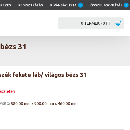
TKEZÉS
REGISZTRÁLÁS
KÍVÁNSÁGLISTA
0
ÖSSZEHASONLÍTÁS
0
0 TERMÉK - 0 FT
 bézs 31
zék fekete láb/ világos bézs 31
észleten
580.00 mm x 900.00 mm x 460.00 mm
YSÉG: