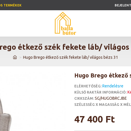
ÓS TERMÉKEK
BEJELEN
ego étkező szék fekete láb/ világos
Hugo Brego étkező szék fekete láb/ világos bézs 31
Hugo Brego étkező s
Rendelésre
ELÉRHETŐSÉG:
K
KÜLSŐ RAKTÁR INFORMÁCIÓ:
SG/HUGOBRCJBE
CIKKSZÁM:
SZÉLESSÉG X MAGASSÁG X MÉL
47 400 Ft