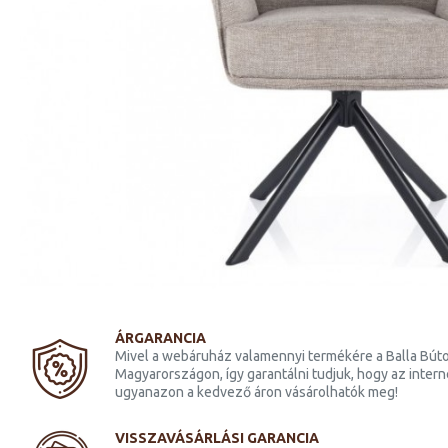
fekete láb/
Hugo Brego étkező szék
fekete láb/ sötét szürke 18
47 400 Ft
ÁRGARANCIA
Mivel a webáruház valamennyi termékére a Balla Búto
Magyarországon, így garantálni tudjuk, hogy az inter
ugyanazon a kedvező áron vásárolhatók meg!
VISSZAVÁSÁRLÁSI GARANCIA