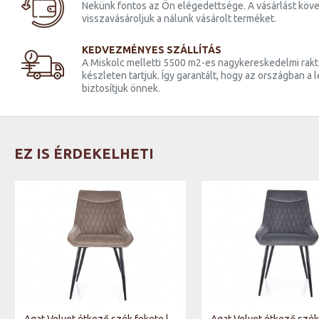
Nekünk fontos az Ön elégedettsége. A vásárlást köve
visszavásároljuk a nálunk vásárolt terméket.
KEDVEZMÉNYES SZÁLLÍTÁS
A Miskolc melletti 5500 m2-es nagykereskedelmi raktá
készleten tartjuk. Így garantált, hogy az országban a
biztosítjuk önnek.
EZ IS ÉRDEKELHETI