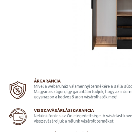
feltét D3
Bali Lux gardrób D2 tükör/
fehér
166 300 Ft
ÁRGARANCIA
Mivel a webáruház valamennyi termékére a Balla Búto
Magyarországon, így garantálni tudjuk, hogy az inter
ugyanazon a kedvező áron vásárolhatók meg!
VISSZAVÁSÁRLÁSI GARANCIA
Nekünk fontos az Ön elégedettsége. A vásárlást köve
visszavásároljuk a nálunk vásárolt terméket.