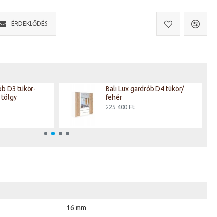
ÉRDEKLŐDÉS
ób D3 tükör-
Bali Lux gardrób D4 tükör/
 tölgy
fehér
225 400 Ft
16 mm