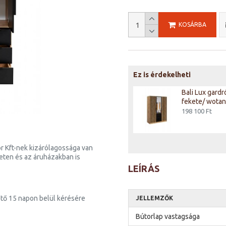
KOSÁRBA
Ez is érdekelheti
Bali Lux gardrób D3 tükör/
Bali Lux gardr
fehér
fekete/ wotan
198 100 Ft
198 100 Ft
r Kft-nek kizárólagossága van
neten és az áruházakban is
LEÍRÁS
tő 15 napon belül kérésére
JELLEMZŐK
Bútorlap vastagsága