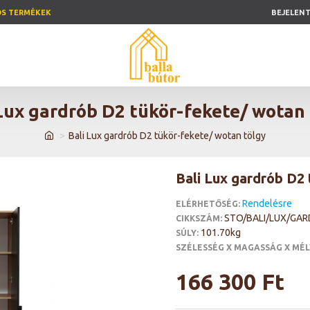
ÓS TERMÉKEK
BEJELEN
 Lux gardrób D2 tükör-fekete/ wotan 
Bali Lux gardrób D2 tükör-fekete/ wotan tölgy
Bali Lux gardrób D2
Rendelésre
ELÉRHETŐSÉG:
STO/BALI/LUX/GA
CIKKSZÁM:
101.70kg
SÚLY:
SZÉLESSÉG X MAGASSÁG X MÉL
166 300 Ft