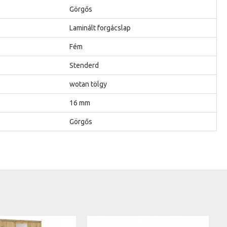
Görgős
Laminált forgácslap
Fém
Stenderd
wotan tölgy
16 mm
Görgős