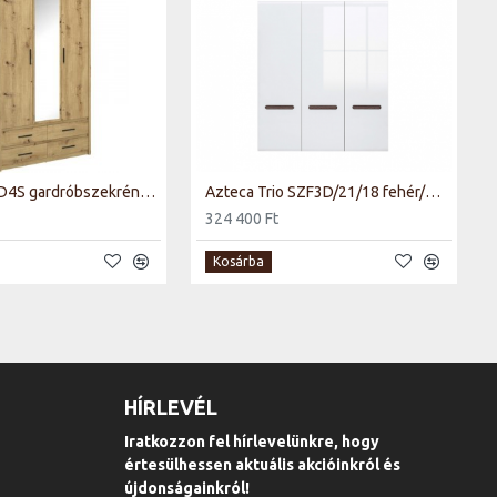
Ayson SZL3D4S gardróbszekrény artisan tölgy
Azteca Trio SZF3D/21/18 fehér/magasfényű fehér gardrób szekrény
324 400 Ft
Kosárba
HÍRLEVÉL
Iratkozzon fel hírlevelünkre, hogy
értesülhessen aktuális akcióinkról és
újdonságainkról!