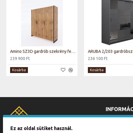
Amino SZ3D gardrób szekrény fekete/ wotan tölgy
239 900 Ft
236 100 Ft
Kosárba
Kosárba
INFORMÁC
ÁLTALÁNOS 
ADATKEZELÉ
Ez az oldal sütiket használ.