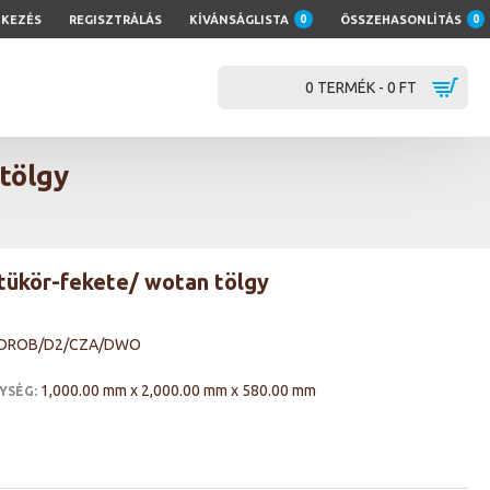
TKEZÉS
REGISZTRÁLÁS
KÍVÁNSÁGLISTA
0
ÖSSZEHASONLÍTÁS
0
0 TERMÉK - 0 FT
tölgy
 tükör-fekete/ wotan tölgy
RDROB/D2/CZA/DWO
1,000.00 mm x 2,000.00 mm x 580.00 mm
YSÉG: