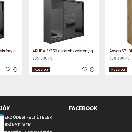
ARUBA 2/203 gardróbszekrény grafit
ARUBA 2/250 gardróbszekrény grafit
299 800 Ft
238 300 Ft
Kosárba
Kosárba
IÓK
FACEBOOK
SZERZŐDÉSI FELTÉTELEK
SI IRÁNYELVEK