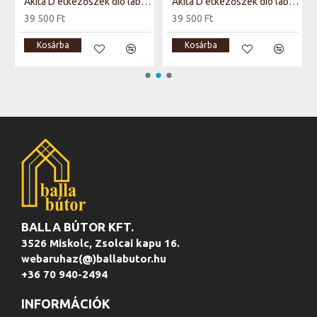
Akita D étkezőszék dió láb bézs Tap. 253
Akita D étkezőszék dió láb világos bézs Tap. 255
39 500 Ft
39 500 Ft
Kosárba
Kosárba
BALLA BÚTOR KFT.
3526 Miskolc, Zsolcai kapu 16.
webaruhaz(@)ballabutor.hu
+36 70 940-2494
INFORMÁCIÓK