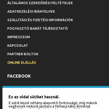
ÁLTALÁNOS SZERZŐDÉSI FELTÉTELEK
ADATKEZELÉSI IRÁNYELVEK
SZÁLLÍTÁSI ÉS FIZETÉSI INFORMÁCIÓK
FOGYASZTÓ BARÁT TÁJÉKOZTATÓ
IMPRESSZUM
KAPCSOLAT
PARTNER BOLTOK
ONLINE ELÁLLÁS
FACEBOOK
HÍRLEVÉL
Ez az oldal sütiket használ.
Iratkozzon fel hírlevelünkre, hogy értesülhessen aktuális
E sütik közül néhány alapvető fontosságú, míg mások
akcióinkról és újdonságainkról!
segítenek nekünk javítani a felhasználói élményt