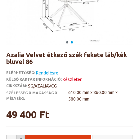
Azalia Velvet étkező szék fekete láb/kék
bluvel 86
Rendelésre
ELÉRHETŐSÉG:
Készleten
KÜLSŐ RAKTÁR INFORMÁCIÓ:
SG/AZALIAVCG
CIKKSZÁM:
610.00 mm x 860.00 mm x
SZÉLESSÉG X MAGASSÁG X
MÉLYSÉG:
580.00 mm
49 400 Ft