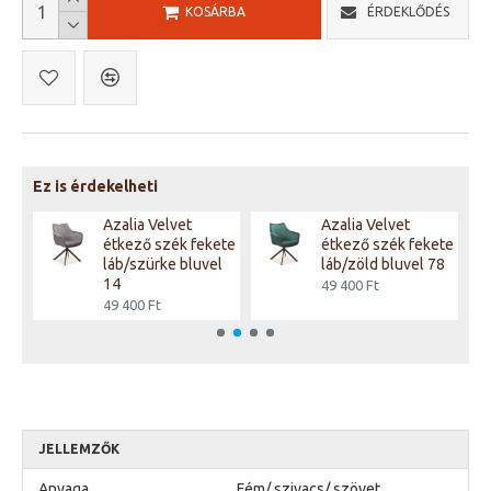
KOSÁRBA
ÉRDEKLŐDÉS
Ez is érdekelheti
Azalia Velvet
Azalia Velvet
ete
étkező szék fekete
étkező szék fekete
l
láb/szürke bluvel
láb/zöld bluvel 78
14
49 400 Ft
49 400 Ft
JELLEMZŐK
Anyaga
Fém/ szivacs/ szövet