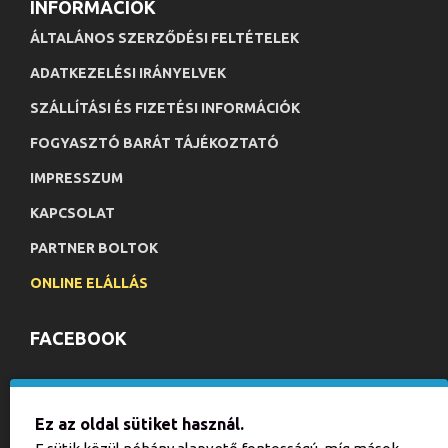
INFORMÁCIÓK
ÁLTALÁNOS SZERZŐDÉSI FELTÉTELEK
ADATKEZELÉSI IRÁNYELVEK
SZÁLLÍTÁSI ÉS FIZETÉSI INFORMÁCIÓK
FOGYASZTÓ BARÁT TÁJÉKOZTATÓ
IMPRESSZUM
KAPCSOLAT
PARTNER BOLTOK
ONLINE ELÁLLÁS
FACEBOOK
HÍRLEVÉL
Ez az oldal sütiket használ.
Iratkozzon fel hírlevelünkre, hogy értesülhessen aktuális