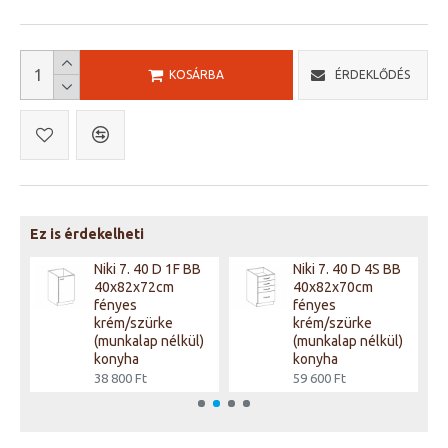
KOSÁRBA
ÉRDEKLŐDÉS
Ez is érdekelheti
F
Niki 7. 40 D 1F BB
Niki 7. 40 D 4S BB
40x82x72cm
40x82x70cm
fényes
fényes
krém/szürke
krém/szürke
(munkalap nélkül)
(munkalap nélkül)
konyha
konyha
38 800 Ft
59 600 Ft