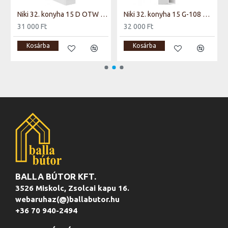
 nélk)
Niki 32. konyha 15 D OTW BB 15x82x50cm matt fehér/ (munkalap nélkül)
Niki 32. konyha 15 G-108 OTW matt fehér
31 000 Ft
32 000 Ft
Kosárba
Kosárba
BALLA BÚTOR KFT.
3526 Miskolc, Zsolcai kapu 16.
webaruhaz(@)ballabutor.hu
+36 70 940-2494