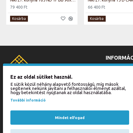
Niki 27. konyha 105 ND 1F BB 90x82x52cm matt fehér/artisan tölgy (munkalap nélkül)
79 400 Ft
66 400 Ft
Kosárba
Kosárba
INFORMÁC
ÁLTALÁNOS 
ADATKEZELÉ
Ez az oldal sütiket használ.
SZÁLLÍTÁSI 
E sütik közül néhány alapvető fontosságú, míg mások
segítenek nekünk javítani a felhasználói élményt azáltal,
FOGYASZTÓ
BALLA BÚTOR KFT.
hogy betekintést nyújtanak az oldal használatába.
IMPRESSZU
3526 Miskolc, Zsolcai kapu 16.
További információ
webaruhaz(@)ballabutor.hu
KAPCSOLAT
+36 70 940-2494
PARTNER BO
Mindet elfogad
ONLINE ELÁ