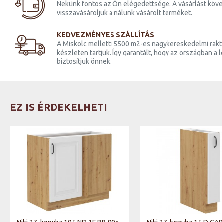
Nekünk fontos az Ön elégedettsége. A vásárlást köve
visszavásároljuk a nálunk vásárolt terméket.
KEDVEZMÉNYES SZÁLLÍTÁS
A Miskolc melletti 5500 m2-es nagykereskedelmi raktá
készleten tartjuk. Így garantált, hogy az országban a
biztosítjuk önnek.
EZ IS ÉRDEKELHETI