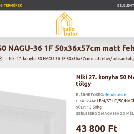
ÓS TERMÉKEK
BEJELEN
 50 NAGU-36 1F 50x36x57cm matt fehé
Niki 27. konyha 50 NAGU-36 1F 50x36x57cm matt fehér/ artisan tölg
Niki 27. konyha 50 
tölgy
Rendelésre
ELÉRHETŐSÉG:
LEM/STILO/50/NAG
CIKKSZÁM:
15.50kg
SÚLY:
SZÉLESSÉG X MAGASSÁG X MÉL
43 800 Ft