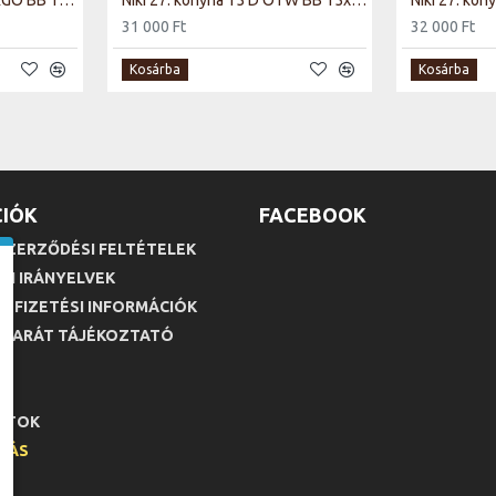
Niki 27. konyha 15 D CARGO BB 15x82x52cm matt fehér/artisan tölgy (munkalap nélkül)
Niki 27. konyha 15 D OTW BB 15x82x50cm matt fehér/artisan tölgy (munkalap nélkül)
31 000 Ft
32 000 Ft
Kosárba
Kosárba
IÓK
FACEBOOK
SZERZŐDÉSI FELTÉTELEK
SI IRÁNYELVEK
ÉS FIZETÉSI INFORMÁCIÓK
 BARÁT TÁJÉKOZTATÓ
M
LTOK
LLÁS