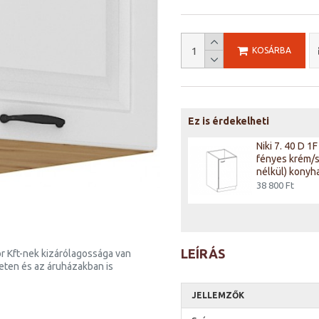
KOSÁRBA
Ez is érdekelheti
Niki 6. 80 G-72 2F
Niki 7. 40 D 
80x71,5x31cm fényes
fényes krém/
szürke/szürke konyha
nélkül) konyh
49 400 Ft
38 800 Ft
LEÍRÁS
r Kft-nek kizárólagossága van
neten és az áruházakban is
JELLEMZŐK