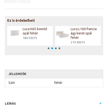
Ez is érdekelheti
Luca K6S komód
Luca L160 francia
opál fehér
ágy keret opál
fehér
184 500 Ft
219 400 Ft
JELLEMZŐK
Szín
fehér
LEÍRÁS