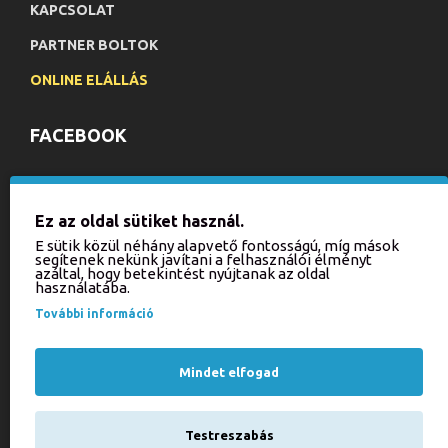
KAPCSOLAT
PARTNER BOLTOK
ONLINE ELÁLLÁS
FACEBOOK
HÍRLEVÉL
Ez az oldal sütiket használ.
Iratkozzon fel hírlevelünkre, hogy értesülhessen aktuális
E sütik közül néhány alapvető fontosságú, míg mások
akcióinkról és újdonságainkról!
segítenek nekünk javítani a felhasználói élményt
azáltal, hogy betekintést nyújtanak az oldal
használatába.
KÜLDÉS
További információ
Kérjük, írja be a kódot
az alábbi mezőbe!
Mindet elfogad
Testreszabás