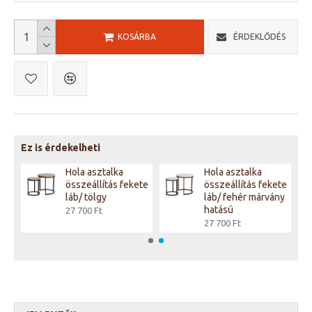
KOSÁRBA
ÉRDEKLŐDÉS
Ez is érdekelheti
Hola asztalka
Hola asztalka
ny
összeállítás fekete
összeállítás fekete
ny
láb/ tölgy
láb/ fehér márvány
hatású
27 700 Ft
27 700 Ft