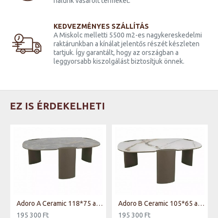
nálunk vásárolt terméket.
KEDVEZMÉNYES SZÁLLÍTÁS
A Miskolc melletti 5500 m2-es nagykereskedelmi
raktárunkban a kínálat jelentős részét készleten
tartjuk. Így garantált, hogy az országban a
leggyorsabb kiszolgálást biztosítjuk önnek.
EZ IS ÉRDEKELHETI
ölgy
Adoro A Ceramic 118*75 asztalka Grigio szürke/ réz
Adoro B Ceramic 105*65 asztalka Amber fehér/ réz
195 300 Ft
195 300 Ft