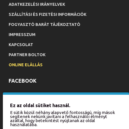
ADATKEZELÉSI IRÁNYELVEK
SZÁLLÍTÁSI ÉS FIZETÉSI INFORMÁCIÓK
FOGYASZTÓ BARÁT TÁJÉKOZTATÓ
IMPRESSZUM
KAPCSOLAT
PARTNER BOLTOK
ONLINE ELÁLLÁS
FACEBOOK
HÍRLEVÉL
Ez az oldal sütiket használ.
Iratkozzon fel hírlevelünkre, hogy értesülhessen aktuális
E sütik közül néhány alapvető fontosságú, míg mások
akcióinkról és újdonságainkról!
segítenek nekünk javítani a felhasználói élményt
azáltal, hogy betekintést nyújtanak az oldal
használatába.
KÜLDÉS