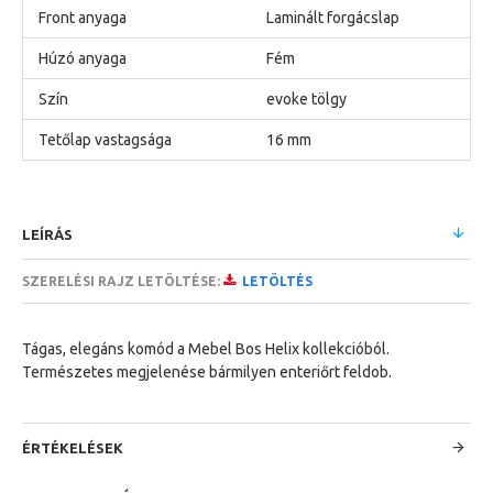
Front anyaga
Laminált forgácslap
Húzó anyaga
Fém
Szín
evoke tölgy
Tetőlap vastagsága
16 mm
LEÍRÁS
SZERELÉSI RAJZ LETÖLTÉSE:
LETÖLTÉS
Tágas, elegáns komód a Mebel Bos Helix kollekcióból.
Természetes megjelenése bármilyen enteriőrt feldob.
ÉRTÉKELÉSEK