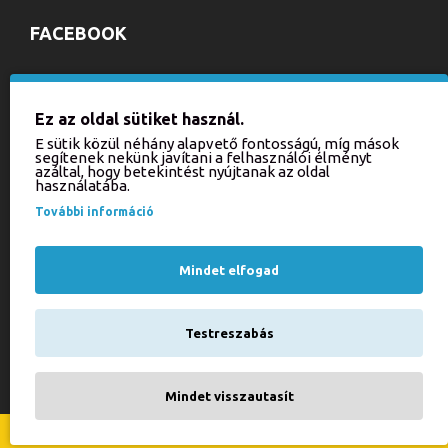
FACEBOOK
HÍRLEVÉL
Ez az oldal sütiket használ.
Iratkozzon fel hírlevelünkre, hogy értesülhessen aktuális
E sütik közül néhány alapvető fontosságú, míg mások
akcióinkról és újdonságainkról!
segítenek nekünk javítani a felhasználói élményt
azáltal, hogy betekintést nyújtanak az oldal
használatába.
KÜLDÉS
További információ
Kérjük, írja be a kódot
az alábbi mezőbe!
Mindet elfogad
Testreszabás
Elfogadom a(z)
Adatkezelési tájékoztató
szabályzatot!
Mindet visszautasít
Minden jog fenntartva © 2021 Balla Bútor Kft. által.