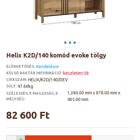
Helix K2D/140 komód evoke tölgy
Rendelésre
ELÉRHETŐSÉG:
készleten 38
KÜLSŐ RAKTÁR INFORMÁCIÓ:
HELIX/K2D/140/DEV
CIKKSZÁM:
47.60kg
SÚLY:
1,380.00 mm x 878.00 mm x
SZÉLESSÉG X MAGASSÁG X
MÉLYSÉG:
405.00 mm
82 600 Ft