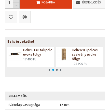
KOSÁRBA
ÉRDEKLŐDÉS
Ez is érdekelheti
ka
Helix P140 fali polc
Helix R1D polcos
evoke tölgy
szekrény evoke
tölgy
17 400 Ft
108 900 Ft
JELLEMZŐK
Bútorlap vastagsága
16 mm