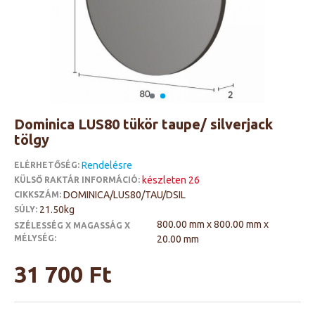
Dominica LUS80 tükör taupe/ silverjack
tölgy
Rendelésre
ELÉRHETŐSÉG:
készleten 26
KÜLSŐ RAKTÁR INFORMÁCIÓ:
DOMINICA/LUS80/TAU/DSIL
CIKKSZÁM:
21.50kg
SÚLY:
800.00 mm x 800.00 mm x
SZÉLESSÉG X MAGASSÁG X
MÉLYSÉG:
20.00 mm
31 700 Ft