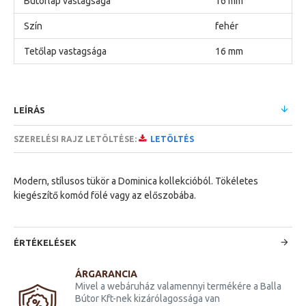
Bútorlap vastagsága
16 mm
Szín
fehér
Tetőlap vastagsága
16 mm
LEÍRÁS
SZERELÉSI RAJZ LETÖLTÉSE:
LETÖLTÉS
Modern, stílusos tükör a Dominica kollekcióból. Tökéletes
kiegészítő komód fölé vagy az előszobába.
ÉRTÉKELÉSEK
ÁRGARANCIA
Mivel a webáruház valamennyi termékére a Balla
Bútor Kft-nek kizárólagossága van