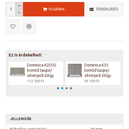
KOSÁRBA
ÉRDEKLŐDÉS
Ez is érdekelheti
Dominica K2D3S
Dominica K3S
komód taupe/
komód taupe/
silverjack tölgy
silverjack tölgy
112 300 Ft
93 100 Ft
JELLEMZŐK