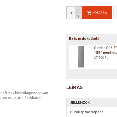
KOSÁRBA
Ez is érdekelheti
Combo R06-FR-1894 - front
Combo R06-FR
1894 Puccini tölgy
1894 menhett
27 800 Ft
27 800 Ft
LEÍRÁS
r Kft-nek kizárólagossága van
neten és az áruházakban is
JELLEMZŐK
Bútorlap vastagsága