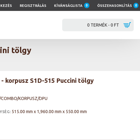
TKEZÉS
REGISZTRÁLÁS
KÍVÁNSÁGLISTA
0
ÖSSZEHASONLÍTÁS
0
0 TERMÉK - 0 FT
ni tölgy
 korpusz S1D-515 Puccini tölgy
5/COMBO/KORPUSZ/DPU
515.00 mm x 1,960.00 mm x 550.00 mm
YSÉG: