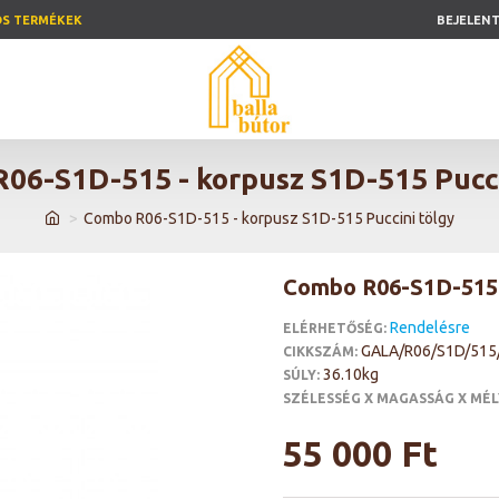
ÓS TERMÉKEK
BEJELEN
06-S1D-515 - korpusz S1D-515 Pucci
Combo R06-S1D-515 - korpusz S1D-515 Puccini tölgy
Combo R06-S1D-515 -
Rendelésre
ELÉRHETŐSÉG:
GALA/R06/S1D/51
CIKKSZÁM:
36.10kg
SÚLY:
SZÉLESSÉG X MAGASSÁG X MÉL
55 000 Ft