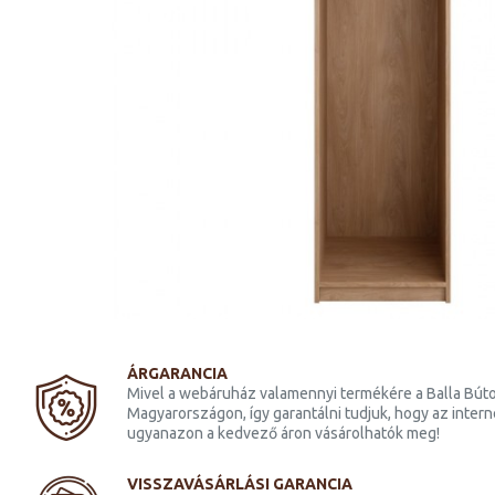
8 - front
Combo R06-FR-1894 - front
y
1894 platina fehér
25 300 Ft
ÁRGARANCIA
Mivel a webáruház valamennyi termékére a Balla Búto
Magyarországon, így garantálni tudjuk, hogy az inter
ugyanazon a kedvező áron vásárolhatók meg!
VISSZAVÁSÁRLÁSI GARANCIA