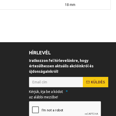
18 mm
HÍRLEVÉL
Iratkozzon fel hírlevelünkre, hogy
értesülhessen aktuális akcióinkról és
újdonságainkról!
KÜLDÉS
Kérjük, írja be a kódot
az alábbi mezőbe!