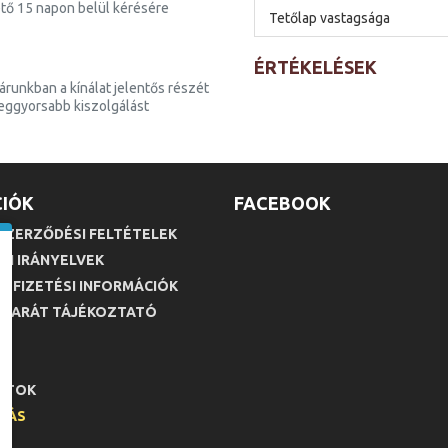
tő 15 napon belül kérésére
Tetőlap vastagsága
ÉRTÉKELÉSEK
runkban a kínálat jelentős részét
 leggyorsabb kiszolgálást
IÓK
FACEBOOK
SZERZŐDÉSI FELTÉTELEK
SI IRÁNYELVEK
ÉS FIZETÉSI INFORMÁCIÓK
 BARÁT TÁJÉKOZTATÓ
M
LTOK
LLÁS