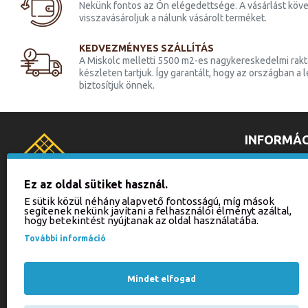
Nekünk fontos az Ön elégedettsége. A vásárlást köve
visszavásároljuk a nálunk vásárolt terméket.
KEDVEZMÉNYES SZÁLLÍTÁS
A Miskolc melletti 5500 m2-es nagykereskedelmi raktá
készleten tartjuk. Így garantált, hogy az országban a
biztosítjuk önnek.
INFORMÁC
ÁLTALÁNOS 
ADATKEZELÉ
Ez az oldal sütiket használ.
SZÁLLÍTÁSI 
E sütik közül néhány alapvető fontosságú, míg mások
segítenek nekünk javítani a felhasználói élményt azáltal,
FOGYASZTÓ
BALLA BÚTOR KFT.
hogy betekintést nyújtanak az oldal használatába.
IMPRESSZU
3526 Miskolc, Zsolcai kapu 16.
További információ
webaruhaz(@)ballabutor.hu
KAPCSOLAT
+36 70 940-2494
PARTNER BO
Mindet elfogad
ONLINE ELÁ