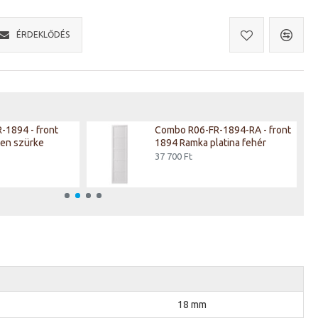
ÉRDEKLŐDÉS
-1894 - front
Combo R06-FR-1894-RA - front
en szürke
1894 Ramka platina fehér
37 700 Ft
18 mm