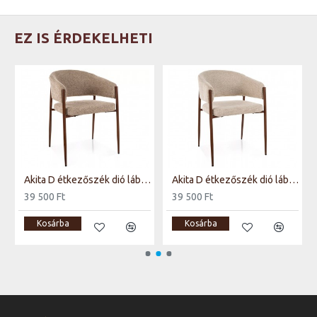
EZ IS ÉRDEKELHETI
Akita D étkezőszék dió láb bézs Tap. 253
Akita D étkezőszék dió láb világos bézs Tap. 255
39 500 Ft
39 500 Ft
Kosárba
Kosárba