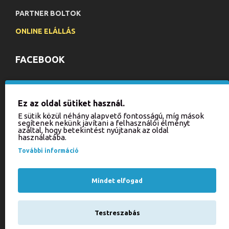
PARTNER BOLTOK
ONLINE ELÁLLÁS
FACEBOOK
HÍRLEVÉL
Ez az oldal sütiket használ.
Iratkozzon fel hírlevelünkre, hogy értesülhessen aktuális
E sütik közül néhány alapvető fontosságú, míg mások
akcióinkról és újdonságainkról!
segítenek nekünk javítani a felhasználói élményt
azáltal, hogy betekintést nyújtanak az oldal
használatába.
KÜLDÉS
További információ
Kérjük, írja be a kódot
az alábbi mezőbe!
Mindet elfogad
Testreszabás