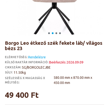
Borgo Leo étkező szék fekete láb/ világos
bézs 23
Rendelésre
ELÉRHETŐSÉG:
Beérkezés 2026.09.09
KÜLSŐ RAKTÁR INFORMÁCIÓ:
SG/BORGOLECJBE
CIKKSZÁM:
11.50kg
SÚLY:
580.00 mm x 870.00 mm x
SZÉLESSÉG X MAGASSÁG X
MÉLYSÉG:
450.00 mm
49 400 Ft