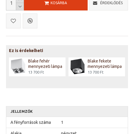
KOSÁRBA
ÉRDEKLŐDÉS
Ez is érdekelheti
Blake fehér
Blake fekete
pa
mennyezeti lámpa
mennyezeti lámpa
13 700 Ft
13 700 Ft
JELLEMZŐK
A fényforrások száma
1
Alakja
négyzet