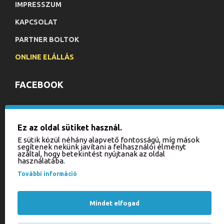
IMPRESSZUM
KAPCSOLAT
PARTNER BOLTOK
ONLINE ELÁLLÁS
FACEBOOK
HÍRLEVÉL
Ez az oldal sütiket használ.
Iratkozzon fel hírlevelünkre, hogy értesülhessen aktuális
E sütik közül néhány alapvető fontosságú, míg mások
akcióinkról és újdonságainkról!
segítenek nekünk javítani a felhasználói élményt
azáltal, hogy betekintést nyújtanak az oldal
használatába.
KÜLDÉS
További információ
Kérjük, írja be a kódot
az alábbi mezőbe!
Mindet elfogad