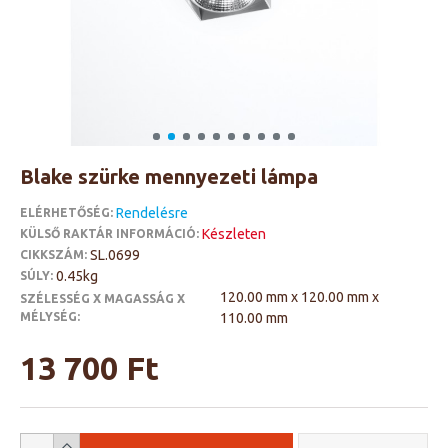
Blake szürke mennyezeti lámpa
Rendelésre
ELÉRHETŐSÉG:
Készleten
KÜLSŐ RAKTÁR INFORMÁCIÓ:
SL.0699
CIKKSZÁM:
0.45kg
SÚLY:
120.00 mm x 120.00 mm x
SZÉLESSÉG X MAGASSÁG X
MÉLYSÉG:
110.00 mm
13 700 Ft