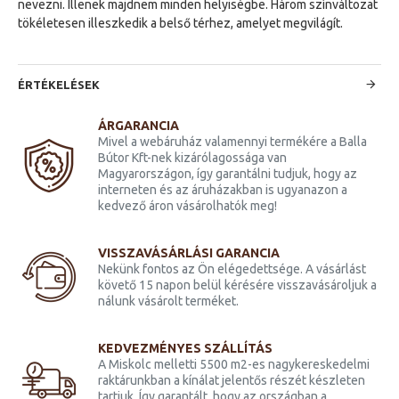
nevezni. Illenek majdnem minden helyiségbe. Három színváltozat
tökéletesen illeszkedik a belső térhez, amelyet megvilágít.
ÉRTÉKELÉSEK
ÁRGARANCIA
Mivel a webáruház valamennyi termékére a Balla
Bútor Kft-nek kizárólagossága van
Magyarországon, így garantálni tudjuk, hogy az
interneten és az áruházakban is ugyanazon a
kedvező áron vásárolhatók meg!
VISSZAVÁSÁRLÁSI GARANCIA
Nekünk fontos az Ön elégedettsége. A vásárlást
követő 15 napon belül kérésére visszavásároljuk a
nálunk vásárolt terméket.
KEDVEZMÉNYES SZÁLLÍTÁS
A Miskolc melletti 5500 m2-es nagykereskedelmi
raktárunkban a kínálat jelentős részét készleten
tartjuk. Így garantált, hogy az országban a