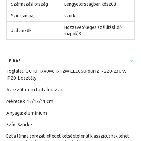
Származási ország
Lengyelországban készült
Szín (lámpa)
szürke
Hozzávetőleges szállítási idő
Jellemzők
(napok)3
LEÍRÁS
Foglalat: GU10, 1x40W, 1x12W LED, 50-60Hz, ~ 220-230 V,
IP20, I. osztály
Az izzót nem tartalmazza.
Méretek: 12/12/11 cm
Anyaga: alumínium
Szín: Szürke
Ezt a lámpa sorozat jellegét kétségtelenül klasszikusnak lehet