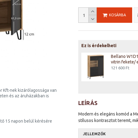
KOSÁRBA
Ez is érdekelheti
Bellano W1W2S vitrin fekete/
Bellano W1D
evok tölgy
vitrin fekete/
131 600 Ft
121 600 Ft
r Kft-nek kizárólagossága van
neten és az áruházakban is
LEÍRÁS
Modern és elegáns komód a Meb
stílusos kontrasztot teremt, mi
tő 15 napon belül kérésére
JELLEMZŐK