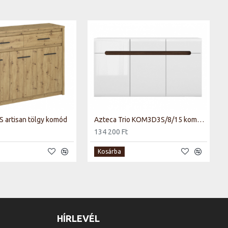
 artisan tölgy komód
Azteca Trio KOM3D3S/8/15 komód fehér/fényes fehér
134 200 Ft
Kosárba
HÍRLEVÉL