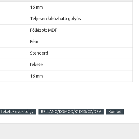
16 mm
Teljesen kihúzható golyós
Fóliázott MDF
Fém
Stenderd
fekete
16 mm
fekete/ evok tölgy
BELLANO/KOMOD/K1D3S/CZ/DEV
Komód