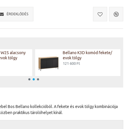
ÉRDEKLŐDÉS
1W2S alacsony
Bellano K3D komód fekete/
 evok tölgy
evok tölgy
121 600 Ft
el Bos Bellano kollekcióból. A fekete és evok tölgy kombinációja
közben praktikus tárolóhelyet kínál.