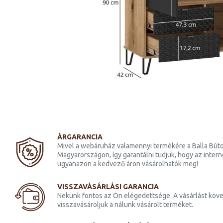
ztalka
Bellano SZF2D2S akasztós
y
szekrény fekete/ evok tölgy
155 400 Ft
ÁRGARANCIA
Mivel a webáruház valamennyi termékére a Balla Búto
Magyarországon, így garantálni tudjuk, hogy az inter
ugyanazon a kedvező áron vásárolhatók meg!
VISSZAVÁSÁRLÁSI GARANCIA
Nekünk fontos az Ön elégedettsége. A vásárlást köve
visszavásároljuk a nálunk vásárolt terméket.