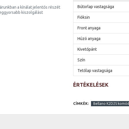
Bútorlap vastagsága
runkban a kínálat jelentős részét
 leggyorsabb kiszolgálást
Fióksin
Front anyaga
Húzó anyaga
Kivetőpánt
Szín
Tetőlap vastagsága
ÉRTÉKELÉSEK
CÍMKÉK:
Bellano K2D2S komód 