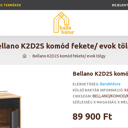
ÓS TERMÉKEK
BEJELEN
llano K2D2S komód fekete/ evok tö
Bellano K2D2S komód fekete/ evok tölgy
Bellano K2D2S komó
Rendelésre
ELÉRHETŐSÉG:
k
KÜLSŐ RAKTÁR INFORMÁCIÓ:
BELLANO/KOMOD/
CIKKSZÁM:
SZÉLESSÉG X MAGASSÁG X MÉL
89 900 Ft