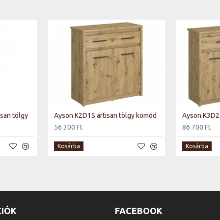
san tölgy
Ayson K2D1S artisan tölgy komód
Ayson K3D2S
56 300 Ft
86 700 Ft
Kosárba
Kosárba
IÓK
FACEBOOK