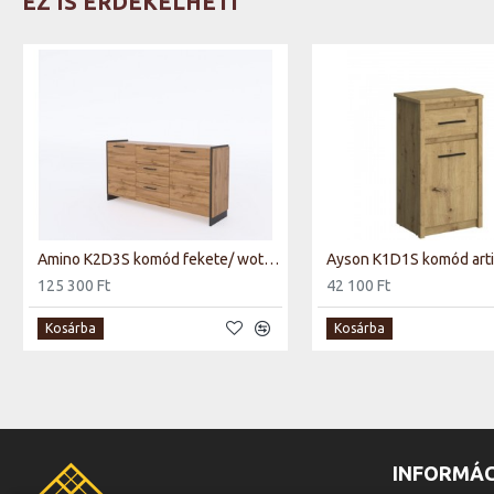
EZ IS ÉRDEKELHETI
Amino K2D3S komód fekete/ wotan tölgy
Ayson K1D1S komód arti
125 300 Ft
42 100 Ft
Kosárba
Kosárba
INFORMÁC