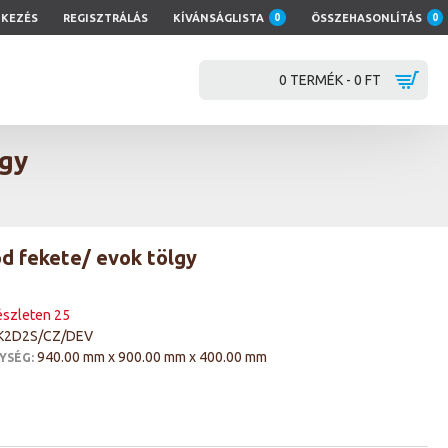
TKEZÉS
REGISZTRÁLÁS
KÍVÁNSÁGLISTA
0
ÖSSZEHASONLÍTÁS
0
0 TERMÉK - 0 FT
lgy
d fekete/ evok tölgy
észleten 25
K2D2S/CZ/DEV
940.00 mm x 900.00 mm x 400.00 mm
YSÉG: